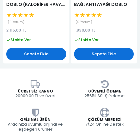
DOBLO (KALORİFER HAVA
BAĞLANTI AYAĞI DOBLO
YÖNLENDİRİCİSİ)
★★★★★
★★★★★
(KALORİFER DİFÜZÖRÜ)
0 Yorum
0 Yorum
2.115,00 TL
1.830,00 TL
Stokta Var
Stokta Var
Sepete Ekle
Sepete Ekle
ÜCRETSIZ KARGO
GÜVENLI ÖDEME
20000.00 TL ve üzeri
256Bit SSL Şifreleme
ORIJINAL ÜRÜN
ÇÖZÜM MERKEZI
Aracınıza uyumlu orijinal ve
7/24 Online Destek
eşdeğeri ürünler