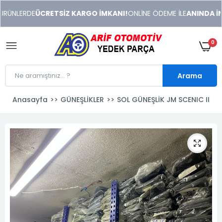
xeneme
ÜRÜNLERDE
ÜCRETSİZ KARGO İMKANI!
ONLİNE ÖDEME İLE
ANINDA İND
xonusu
veren
sitolar
0
Arama
Anasayfa
GÜNEŞLİKLER
SOL GÜNEŞLİK JM SCENIC II