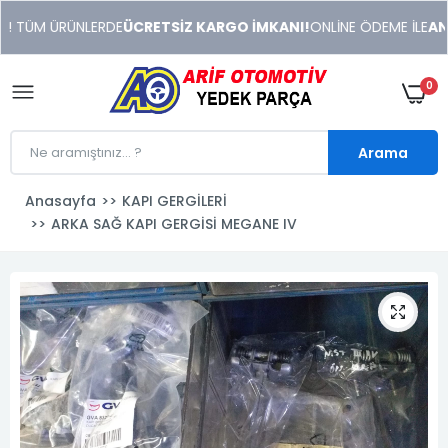
xeneme
! TÜM ÜRÜNLERDE
ÜCRETSİZ KARGO İMKANI!
ONLİNE ÖDEME İLE
ANIN
xonusu
veren
sitolar
0
Arama
Anasayfa
KAPI GERGİLERİ
ARKA SAĞ KAPI GERGİSİ MEGANE IV