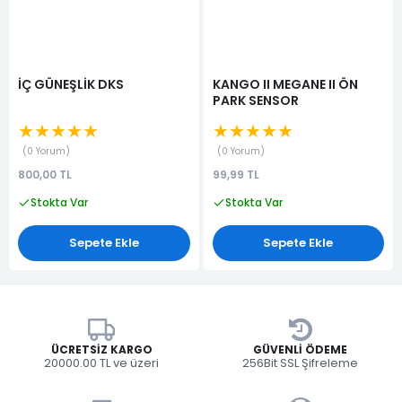
İÇ GÜNEŞLİK DKS
KANGO II MEGANE II ÖN
PARK SENSOR
★★★★★
★★★★★
0 Yorum
0 Yorum
800,00 TL
99,99 TL
Stokta Var
Stokta Var
Sepete Ekle
Sepete Ekle
ÜCRETSIZ KARGO
GÜVENLI ÖDEME
20000.00 TL ve üzeri
256Bit SSL Şifreleme