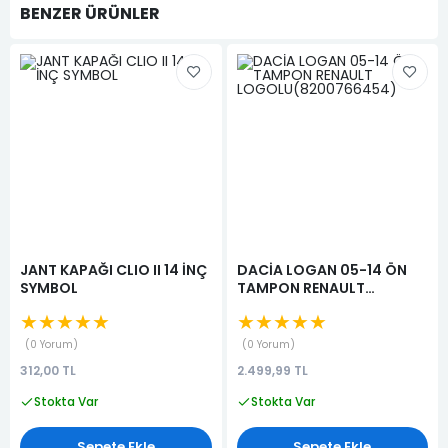
BENZER ÜRÜNLER
JANT KAPAĞI CLIO II 14 İNÇ
DACİA LOGAN 05-14 ÖN
SYMBOL
TAMPON RENAULT
LOGOLU(8200766454)
★★★★★
★★★★★
0 Yorum
0 Yorum
312,00 TL
2.499,99 TL
Stokta Var
Stokta Var
Sepete Ekle
Sepete Ekle