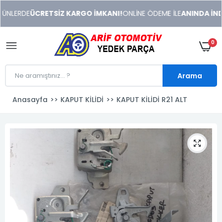
xeneme
NLERDE
ÜCRETSİZ KARGO İMKANI!
ONLİNE ÖDEME İLE
ANINDA İNDİR
xonusu
veren
sitolar
0
Arama
Anasayfa
KAPUT KİLİDİ
KAPUT KİLİDİ R21 ALT