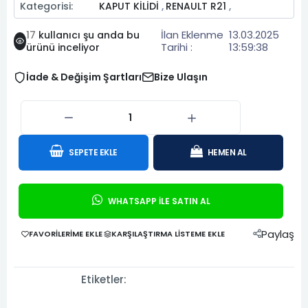
Kategorisi:
KAPUT KİLİDİ
RENAULT R21
,
,
İlan Eklenme
13.03.2025
17
kullanıcı şu anda bu
Tarihi :
13:59:38
ürünü inceliyor
İade & Değişim Şartları
Bize Ulaşın
SEPETE EKLE
HEMEN AL
WHATSAPP İLE SATIN AL
Paylaş
FAVORILERIME EKLE
KARŞILAŞTIRMA LISTEME EKLE
Etiketler: