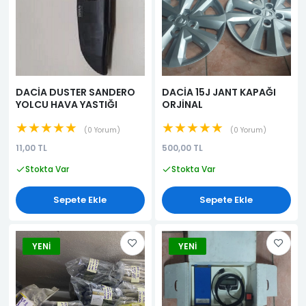
DACİA DUSTER SANDERO
DACİA 15J JANT KAPAĞI
YOLCU HAVA YASTIĞI
ORJİNAL
★★★★★
★★★★★
0 Yorum
0 Yorum
11,00 TL
500,00 TL
Stokta Var
Stokta Var
Sepete Ekle
Sepete Ekle
YENI
YENI