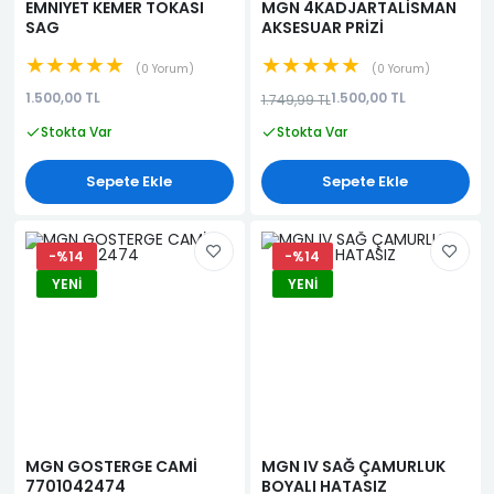
EMNIYET KEMER TOKASI
MGN 4KADJARTALİSMAN
SAG
AKSESUAR PRİZİ
★★★★★
★★★★★
0 Yorum
0 Yorum
1.500,00 TL
1.500,00 TL
1.749,99 TL
Stokta Var
Stokta Var
Sepete Ekle
Sepete Ekle
-%14
-%14
YENI
YENI
MGN GOSTERGE CAMİ
MGN IV SAĞ ÇAMURLUK
7701042474
BOYALI HATASIZ