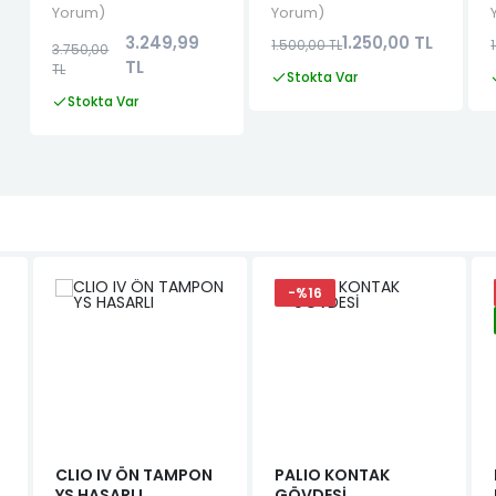
Yorum
Yorum
3.249,99
1.250,00 TL
1.500,00 TL
3.750,00
TL
TL
Stokta Var
Stokta Var
-%16
CLIO IV ÖN TAMPON
PALIO KONTAK
YS HASARLI
GÖVDESİ