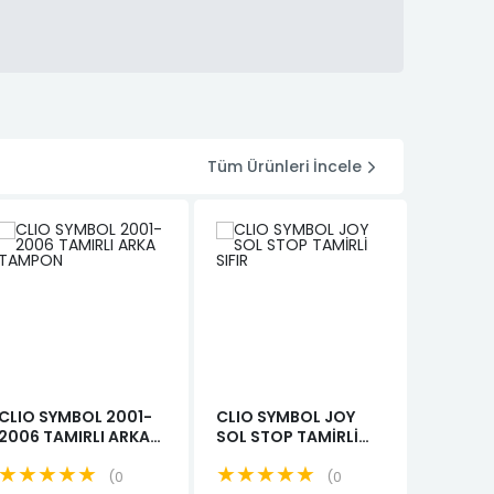
Tüm Ürünleri İncele
CLIO SYMBOL 2001-
CLIO SYMBOL JOY
CLIO I
2006 TAMIRLI ARKA
SOL STOP TAMİRLİ
YS HAS
TAMPON
SIFIR
★★★★★
★★★★★
★★
0
0