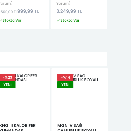
Yorum
Yorum
Yorum
999,99 TL
3.249,99 TL
3.999,9
1.500,00 TL
Stokta Var
Stokta Var
Stokta
-%23
-%14
YENI
YENI
KNG III KALORIFER
MGN IV SAĞ
TWONGO
KUMANDASI
ÇAMURLUK BOYALI
KILOME