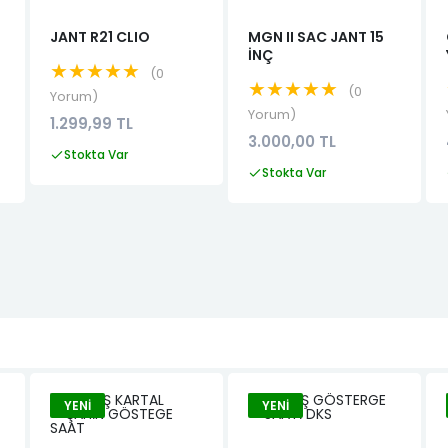
JANT R21 CLIO
MGN II SAC JANT 15
İNÇ
★★★★★
0
★★★★★
0
Yorum
Yorum
1.299,99 TL
3.000,00 TL
Stokta Var
Stokta Var
YENI
YENI