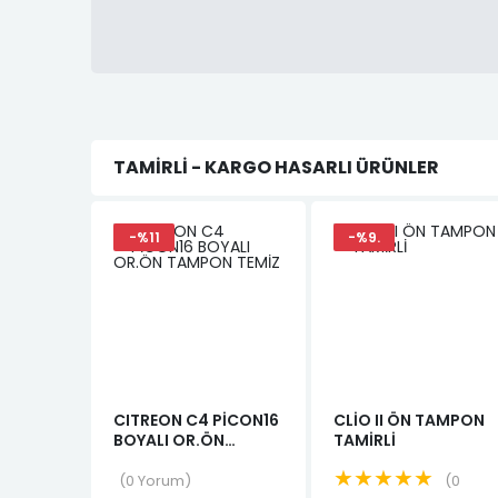
TAMIRLI - KARGO HASARLI ÜRÜNLER
-%11
-%9.
CITREON C4 PİCON16
CLİO II ÖN TAMPON
BOYALI OR.ÖN
TAMİRLİ
TAMPON TEMİZ
★★★★★
0 Yorum
0