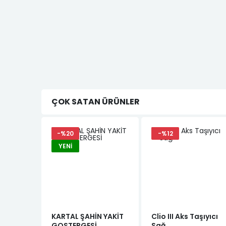
ÇOK SATAN ÜRÜNLER
-%20
-%12
YENI
KARTAL ŞAHİN YAKİT
Clio III Aks Taşıyıcı
GOSTERGESİ
Sağ