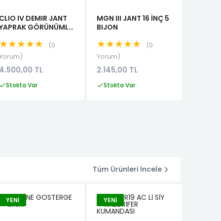
CLIO IV DEMIR JANT
MGN III JANT 16 İNÇ 5
DACIA 
YAPRAK GÖRÜNÜMLÜ
BIJON
SAC JA
16 İNÇ
★★★★★
★★★★★
★★
0
0
Yorum
Yorum
Yorum
4.500,00 TL
2.145,00 TL
1.677,0
Stokta Var
Stokta Var
Stokta
Tüm Ürünleri İncele
YENI
YENI
YENI