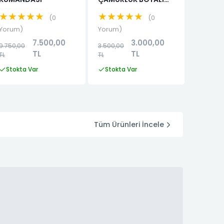
HATASIZ
GOSTER
★★★★★
★★★★★
★★
0
0
Yorum
Yorum
Yorum
7.500,00
3.000,00
1.500,0
9.750,00
3.500,00
TL
TL
TL
TL
Stokta
Stokta Var
Stokta Var
Tüm Ürünleri İncele