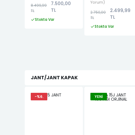
Yorum
7.500,00
8.499,99
TL
2.499,99
TL
2.750,00
TL
TL
Stokta Var
Stokta Var
JANT/JANT KAPAK
-%6.
YENI