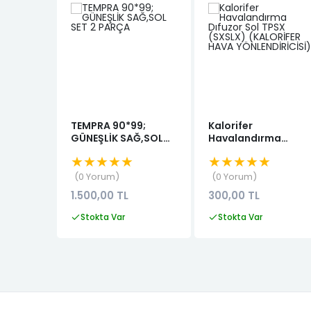
TEMPRA 90*99;
Kalorifer
GÜNEŞLİK SAĞ,SOL
Havalandırma
SET 2 PARÇA
Dıfuzor Sol TPSX
★★★★★
★★★★★
(SXSLX) (KALORİFER
HAVA
0 Yorum
0 Yorum
YÖNLENDİRİCİSİ)
1.500,00 TL
300,00 TL
Stokta Var
Stokta Var