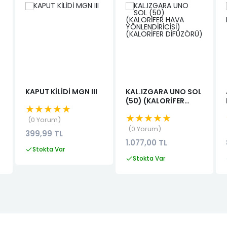
KAPUT KİLİDİ MGN III
KAL.IZGARA UNO SOL
(50) (KALORİFER
★★★★★
HAVA
★★★★★
YÖNLENDİRİCİSİ)
0 Yorum
(KALORİFER
0 Yorum
399,99 TL
DİFÜZÖRÜ)
1.077,00 TL
Stokta Var
Stokta Var