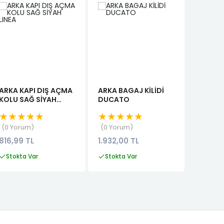
YENI
ARKA KAPI DIŞ AÇMA
ARKA BAGAJ KİLİDİ
SANDER
KOLU SAĞ SİYAH
DUCATO
CAMI 8
LINEA
★★★★★
★★★★★
★★★
0 Yorum
0 Yorum
0 Yor
816,99 TL
1.932,00 TL
1.110,99
Stokta Var
Stokta Var
Stokta