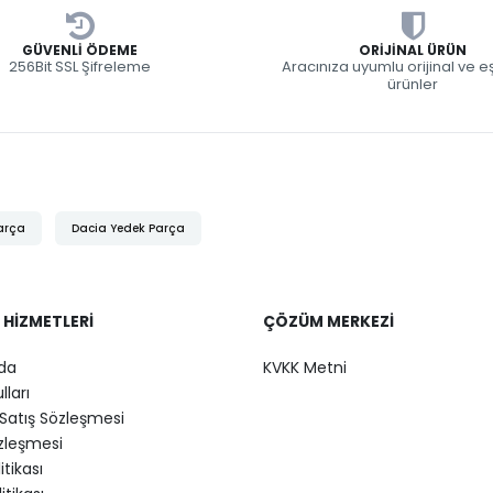
GÜVENLI ÖDEME
ORIJINAL ÜRÜN
256Bit SSL Şifreleme
Aracınıza uyumlu orijinal ve 
ürünler
arça
Dacia Yedek Parça
 HIZMETLERI
ÇÖZÜM MERKEZI
da
KVKK Metni
lları
Satış Sözleşmesi
özleşmesi
litikası