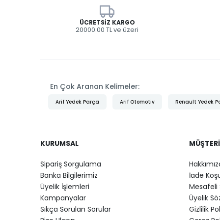
ÜCRETSIZ KARGO
20000.00 TL ve üzeri
En Çok Aranan Kelimeler:
Arif Yedek Parça
Arif Otomotiv
Renault Yedek P
KURUMSAL
MÜŞTERI
Sipariş Sorgulama
Hakkımız
Banka Bilgilerimiz
İade Koşu
Üyelik İşlemleri
Mesafeli 
Kampanyalar
Üyelik S
Sıkça Sorulan Sorular
Gizlilik Po