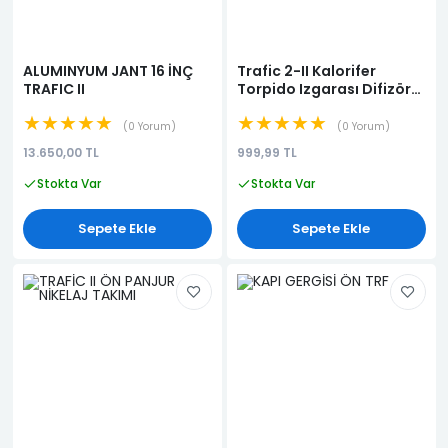
ALUMINYUM JANT 16 İNÇ
Trafic 2-II Kalorifer
TRAFIC II
Torpido Izgarası Difizör
Yan-Orta (Siyah) (HAVA
★★★★★
★★★★★
YÖNLENDİRİCİSİ)
0 Yorum
0 Yorum
(HAVALANDIRMA
13.650,00 TL
999,99 TL
IZGARASI)
Stokta Var
Stokta Var
Sepete Ekle
Sepete Ekle