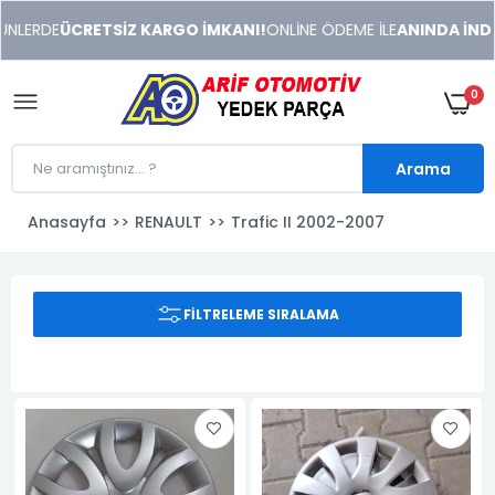
xeneme
NLERDE
ÜCRETSİZ KARGO İMKANI!
ONLİNE ÖDEME İLE
ANINDA İNDİRİ
xonusu
veren
sitolar
0
Arama
Anasayfa
RENAULT
Trafic II 2002-2007
FILTRELEME SIRALAMA