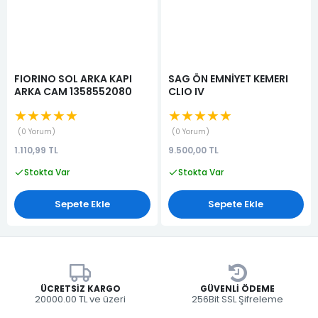
FIORINO SOL ARKA KAPI
SAG ÖN EMNİYET KEMERI
ARKA CAM 1358552080
CLIO IV
★★★★★
★★★★★
0 Yorum
0 Yorum
1.110,99 TL
9.500,00 TL
Stokta Var
Stokta Var
Sepete Ekle
Sepete Ekle
ÜCRETSIZ KARGO
GÜVENLI ÖDEME
20000.00 TL ve üzeri
256Bit SSL Şifreleme