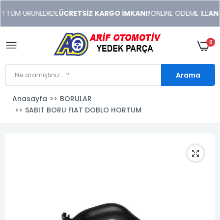
xeneme
! TÜM ÜRÜNLERDE
ÜCRETSİZ KARGO İMKANI!
ONLİNE ÖDEME İLE
ANIN
xonusu
veren
sitolar
0
Arama
Anasayfa
BORULAR
SABIT BORU FIAT DOBLO HORTUM