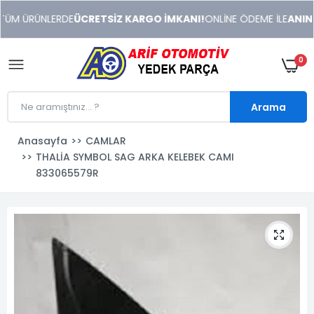
xeneme
TÜM ÜRÜNLERDE
ÜCRETSİZ KARGO İMKANI!
ONLİNE ÖDEME İLE
ANINDA
xonusu
veren
sitolar
0
Arama
Anasayfa
CAMLAR
THALİA SYMBOL SAG ARKA KELEBEK CAMI
833065579R