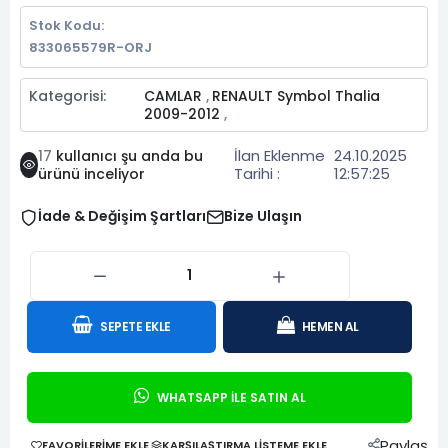
Stok Kodu:
833065579R-ORJ
Kategorisi:
CAMLAR
RENAULT Symbol Thalia
,
2009-2012
,
İlan Eklenme
24.10.2025
17
kullanıcı şu anda bu
Tarihi :
12:57:25
ürünü inceliyor
İade & Değişim Şartları
Bize Ulaşın
SEPETE EKLE
HEMEN AL
WHATSAPP İLE SATIN AL
Paylaş
FAVORILERIME EKLE
KARŞILAŞTIRMA LISTEME EKLE