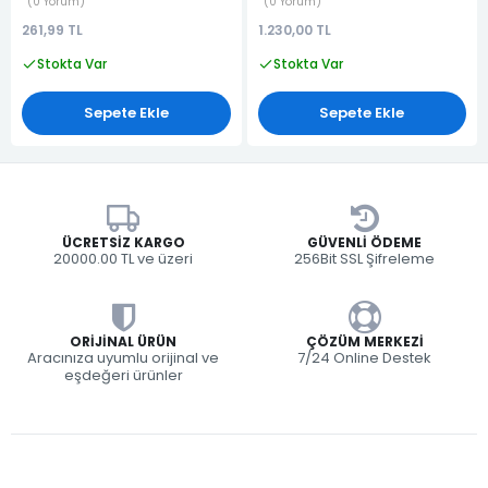
0 Yorum
0 Yorum
261,99 TL
1.230,00 TL
Stokta Var
Stokta Var
Sepete Ekle
Sepete Ekle
ÜCRETSIZ KARGO
GÜVENLI ÖDEME
20000.00 TL ve üzeri
256Bit SSL Şifreleme
ORIJINAL ÜRÜN
ÇÖZÜM MERKEZI
Aracınıza uyumlu orijinal ve
7/24 Online Destek
eşdeğeri ürünler