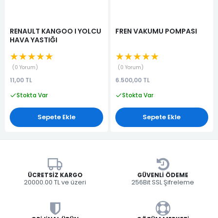
RENAULT KANGOO I YOLCU
FREN VAKUMU POMPASI
HAVA YASTIĞI
★★★★★
★★★★★
0 Yorum
0 Yorum
11,00 TL
6.500,00 TL
Stokta Var
Stokta Var
Sepete Ekle
Sepete Ekle
ÜCRETSIZ KARGO
GÜVENLI ÖDEME
20000.00 TL ve üzeri
256Bit SSL Şifreleme