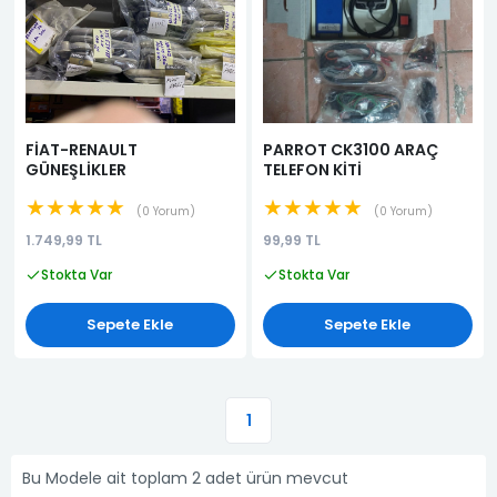
FİAT-RENAULT
PARROT CK3100 ARAÇ
GÜNEŞLİKLER
TELEFON KİTİ
★★★★★
★★★★★
0 Yorum
0 Yorum
1.749,99 TL
99,99 TL
Stokta Var
Stokta Var
Sepete Ekle
Sepete Ekle
1
Bu Modele ait toplam 2 adet ürün mevcut