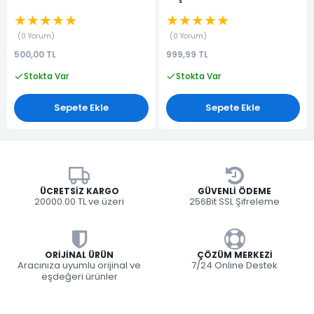
★★★★★
★★★★★
0 Yorum
0 Yorum
500,00 TL
999,99 TL
Stokta Var
Stokta Var
Sepete Ekle
Sepete Ekle
ÜCRETSIZ KARGO
GÜVENLI ÖDEME
20000.00 TL ve üzeri
256Bit SSL Şifreleme
ORIJINAL ÜRÜN
ÇÖZÜM MERKEZI
Aracınıza uyumlu orijinal ve
7/24 Online Destek
eşdeğeri ürünler