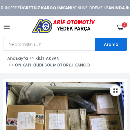
xeneme
RÜNLERDE
ÜCRETSİZ KARGO İMKANI!
ONLİNE ÖDEME İLE
ANINDA İNDİ
xonusu
veren
sitolar
0
Arama
Anasayfa
KİLİT AKSANI
ÖN KAPI KİLİDİ SOL MOTORLU KANGO