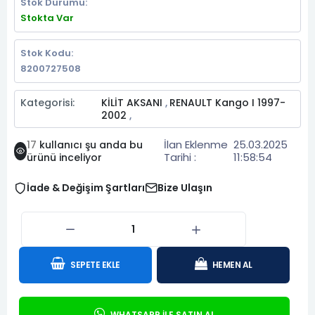
Stok Durumu:
Stokta Var
Stok Kodu:
8200727508
Kategorisi:
KİLİT AKSANI
RENAULT Kango I 1997-
,
2002
,
İlan Eklenme
25.03.2025
17
kullanıcı şu anda bu
Tarihi :
11:58:54
ürünü inceliyor
İade & Değişim Şartları
Bize Ulaşın
SEPETE EKLE
HEMEN AL
WHATSAPP İLE SATIN AL