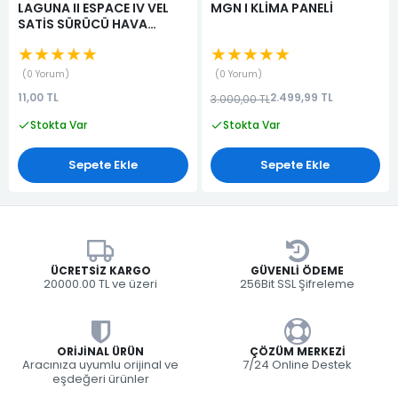
LAGUNA II ESPACE IV VEL
MGN I KLİMA PANELİ
SATİS SÜRÜCÜ HAVA
YASTIĞI
★★★★★
★★★★★
0 Yorum
0 Yorum
11,00 TL
2.499,99 TL
3.000,00 TL
Stokta Var
Stokta Var
Sepete Ekle
Sepete Ekle
ÜCRETSIZ KARGO
GÜVENLI ÖDEME
20000.00 TL ve üzeri
256Bit SSL Şifreleme
ORIJINAL ÜRÜN
ÇÖZÜM MERKEZI
Aracınıza uyumlu orijinal ve
7/24 Online Destek
eşdeğeri ürünler