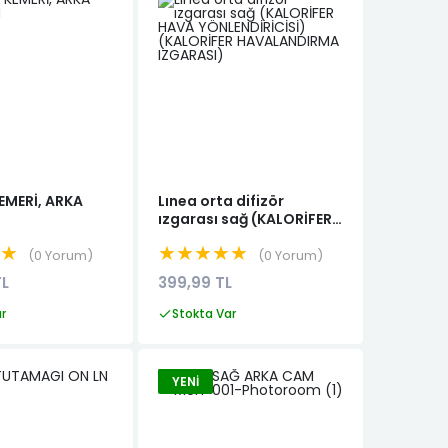
EMERİ, ARKA
Lınea orta difizör
ızgarası sağ (KALORİFER
HAVA YÖNLENDİRİCİSİ)
★★
★★★★★
(KALORİFER
0 Yorum
0 Yorum
HAVALANDIRMA
TL
399,99 TL
IZGARASI)
ar
Stokta Var
YENI