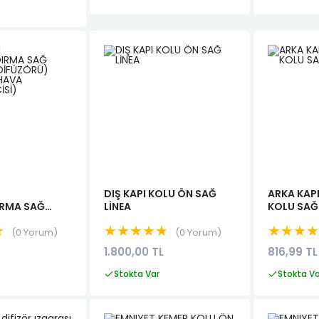
DIŞ KAPI KOLU ÖN SAĞ
ARKA KAP
RMA SAĞ
LİNEA
KOLU SAĞ 
 DİFÜZÖRÜ)
★
★★★★★
★★★
 HAVA
0 Yorum
0 Yorum
CİSİ)
1.800,00 TL
816,99 TL
Stokta Var
Stokta V