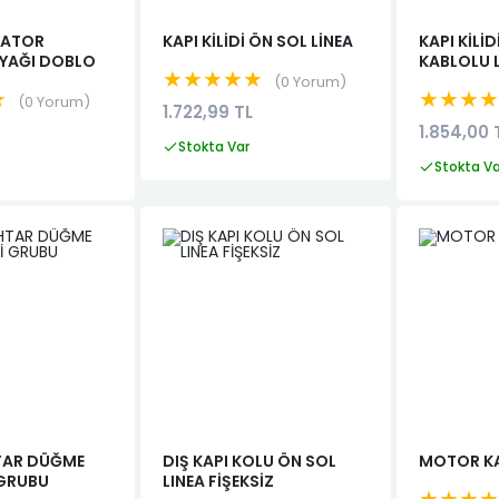
YATOR
KAPI KİLİDİ ÖN SOL LİNEA
KAPI KİLİ
AYAĞI DOBLO
KABLOLU 
★★★★★
0 Yorum
★
★★★
0 Yorum
1.722,99 TL
1.854,00 
Stokta Var
Stokta V
TAR DÜĞME
DIŞ KAPI KOLU ÖN SOL
MOTOR KA
 GRUBU
LINEA FİŞEKSİZ