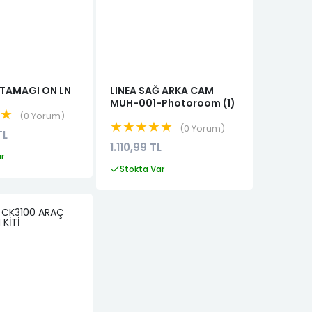
TAMAGI ON LN
LINEA SAĞ ARKA CAM
MUH-001-Photoroom (1)
★★
0 Yorum
★★★★★
0 Yorum
TL
1.110,99 TL
ar
Stokta Var