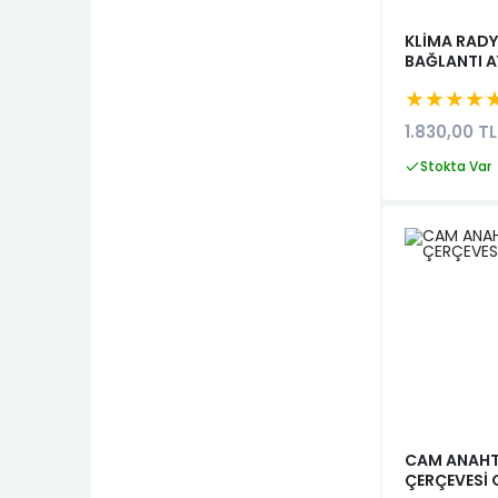
Ducato 2021-2023
GÜNEŞLİKLER
KLİMA RAD
Ducato 2023=>
BAĞLANTI 
KÜLLÜK
★★★★
İdea 2003-2008
KAPI GERGİLERİ
1.830,00 TL
İdea 2008-2012
MOTOR BEYNİ
Stokta Var
Sedici 2006-2011
AIRBAG BEYNI
Sedici 2012-2014
KAPUT KİLİDİ
Coupe
BAGAJ KİLİDİ
Croma
FAR BEYNİ
Multipla
KİLİT AKSANI
Fiorino 2007-2016
AİRBACK
Fiorino 2016=>
FREN KALİPERLERİ
Freemont
CAM ANAH
CAMLAR
ÇERÇEVESİ
Scudo 1995-2004