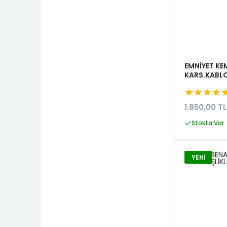
Egea
Kango II 2003-2008
EMNİYET KE
KARS.KABLO
★★★★
1.850,00 TL
Stokta Var
YENI