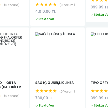
★★★
★
★★★★★
0 Yorum
0 Yorum
399,99 T
4.010,00 TL
Stokta V
Stokta Var
 III ORTA
SAĞ İÇ GÜNEŞLİK LINEA
TİPO ORT
 (KALORİFER
★★★★★
★★★
NDİRİCİSİ)
0 Yorum
★
 DİFÜZÖRÜ)
0 Yorum
780,00 TL
399,99 T
Stokta Var
Stokta V