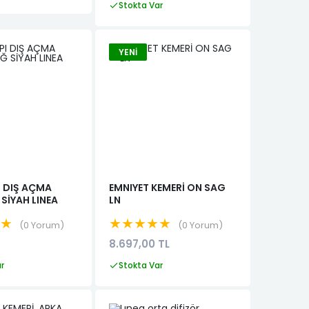
Stokta Var
YENI
I DIŞ AÇMA
EMNIYET KEMERİ ON SAG
SİYAH LINEA
LN
★★
★★★★★
0 Yorum
0 Yorum
8.697,00 TL
ar
Stokta Var