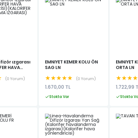
ifizör ızgarası
EMNIYET KEMER KOLU ÖN
EMNIYET K
İFER HAVA
SAG LN
ORTA LN
CİSİ)
★
★★★★★
★★★
0 Yorum
0 Yorum
IRMA
1.670,00 TL
1.722,99 
Stokta Var
Stokta V