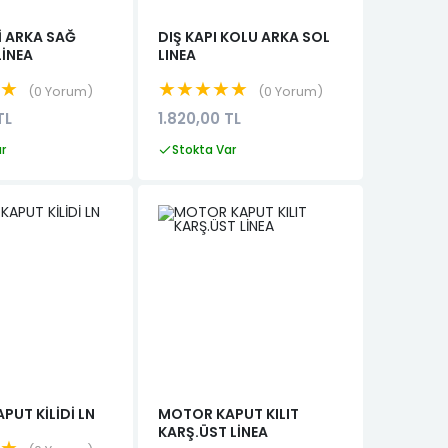
Dİ ARKA SAĞ
DIŞ KAPI KOLU ARKA SOL
LİNEA
LINEA
★★
★★★★★
0 Yorum
0 Yorum
TL
1.820,00 TL
ar
Stokta Var
PUT KİLİDİ LN
MOTOR KAPUT KILIT
KARŞ.ÜST LİNEA