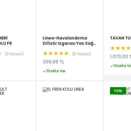
MERİ
Linea-Havalandırma
TAVAN TU
LU FR
Difizör Izgarası Yan Sağ
★★★
(Kalorifer havalandırma
★
★★★★★
izgarası)(Kalorifer hava
0 Yorum
0 Yorum
1.070,00 
yönlendiricisi)
309,99 TL
Stokta V
Stokta Var
YENI