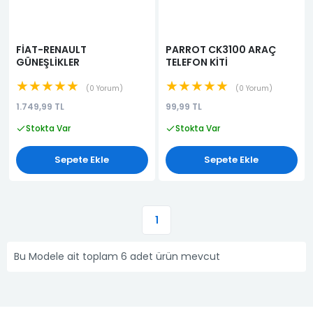
FİAT-RENAULT
PARROT CK3100 ARAÇ
GÜNEŞLİKLER
TELEFON KİTİ
★★★★★
★★★★★
0 Yorum
0 Yorum
1.749,99 TL
99,99 TL
Stokta Var
Stokta Var
Sepete Ekle
Sepete Ekle
1
Bu Modele ait toplam 6 adet ürün mevcut