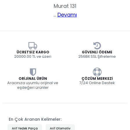
Murat 131
...
Devamı
ÜCRETSIZ KARGO
GÜVENLI ÖDEME
20000.00 TL ve üzeri
256Bit SSL Şifreleme
ORIJINAL ÜRÜN
ÇÖZÜM MERKEZI
Aracınıza uyumlu orijinal ve
7/24 Online Destek
eşdeğeri ürünler
En Çok Aranan Kelimeler:
Arif Yedek Parça
Arif Otomotiv