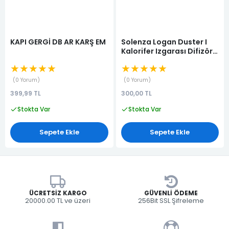
KAPI GERGİ DB AR KARŞ EM
Solenza Logan Duster I
Kalorifer Izgarası Difizör
Orta Yan
★★★★★
★★★★★
0 Yorum
0 Yorum
399,99 TL
300,00 TL
Stokta Var
Stokta Var
Sepete Ekle
Sepete Ekle
ÜCRETSIZ KARGO
GÜVENLI ÖDEME
20000.00 TL ve üzeri
256Bit SSL Şifreleme