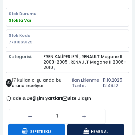
Stok Durumu:
Stokta Var
Stok Kodu:
7701069125
Kategorisi:
FREN KALİPERLERİ
RENAULT Megane II
,
2003-2005
RENAULT Megane II 2006-
,
2010
,
İlan Eklenme
11.10.2025
17
kullanıcı şu anda bu
Tarihi :
12:49:12
ürünü inceliyor
İade & Değişim Şartları
Bize Ulaşın
SEPETE EKLE
HEMEN AL