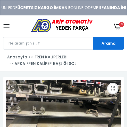
xeneme
ÜNLERDE
ÜCRETSİZ KARGO İMKANI!
ONLİNE ÖDEME İLE
ANINDA İNDİR
xonusu
veren
sitolar
0
Arama
Anasayfa
FREN KALİPERLERİ
ARKA FREN KALİPER BAŞLIĞI SOL