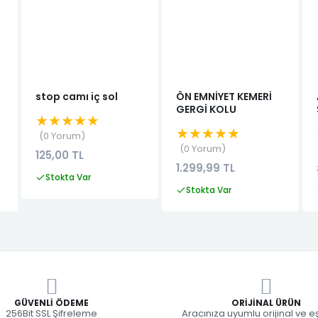
stop camı iç sol
ÖN EMNİYET KEMERİ
GERGİ KOLU
★★★★★
★★★★★
0 Yorum
0 Yorum
125,00 TL
1.299,99 TL
Stokta Var
Stokta Var
GÜVENLI ÖDEME
ORIJINAL ÜRÜN
256Bit SSL Şifreleme
Aracınıza uyumlu orijinal ve 