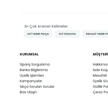
En Çok Aranan Kelimeler:
Arif Yedek Parça
Arif Otomotiv
Renault Yedek P
KURUMSAL
MÜŞTERI
Sipariş Sorgulama
Hakkımız
Banka Bilgilerimiz
İade Koşu
Üyelik İşlemleri
Mesafeli 
Kampanyalar
Üyelik S
Sıkça Sorulan Sorular
Gizlilik Po
Bize Ulaşın
Çerez Pol