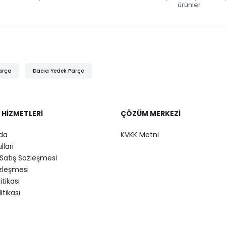
ürünler
arça
Dacia Yedek Parça
 HIZMETLERI
ÇÖZÜM MERKEZI
da
KVKK Metni
lları
Satış Sözleşmesi
özleşmesi
litikası
itikası