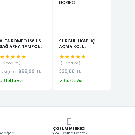
ALFA ROMEO 156 1.6
SÜRGÜLÜ KAPI İÇ
JANT KA
SAĞ ARKA TAMPON
AÇMA KOLU
TRAFIC 
EMİCİ KÖPÜK ORJ.
MUHAFAZA BAKALİTİ
★★★★★
★★★★★
★★★
FIORINO
0 Yorum
0 Yorum
0 Yor
999,99 TL
330,00 TL
450,00
1.250,00 TL
Stokta Var
Stokta Var
Stokta
ÇÖZÜM MERKEZI
eşdeğeri
7/24 Online Destek