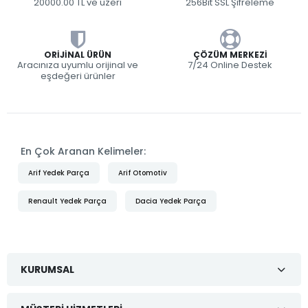
20000.00 TL ve üzeri
256Bit SSL Şifreleme
ORIJINAL ÜRÜN
ÇÖZÜM MERKEZI
Aracınıza uyumlu orijinal ve
7/24 Online Destek
eşdeğeri ürünler
En Çok Aranan Kelimeler:
Arif Yedek Parça
Arif Otomotiv
Renault Yedek Parça
Dacia Yedek Parça
KURUMSAL