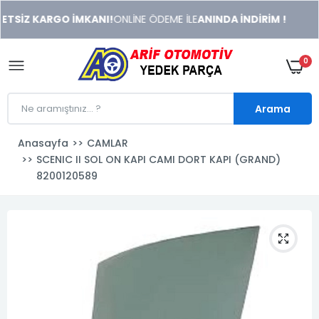
xeneme
TSİZ KARGO İMKANI!
ONLİNE ÖDEME İLE
ANINDA İNDİRİM !
xonusu
veren
sitolar
0
Arama
Anasayfa
CAMLAR
SCENIC II SOL ON KAPI CAMI DORT KAPI (GRAND)
8200120589