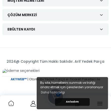
MÜŞTERI HIZMETLERI
ÇÖZÜM MERKEZI
EBÜLTEN KAYDI
2024@ Copyright Tüm Hakkı Saklıdır. Arif Yedek Parça
AKYWEB™
| Otomotiv Yedek Parça e-Ticaret Paketleri ile
Bu site, hizmetlerini sunmak ve trafiği
hazırlanmıştır.
analiz etmek için çerezlerden yararlanıyor.
Daha fazla bilgi
0
Anladım