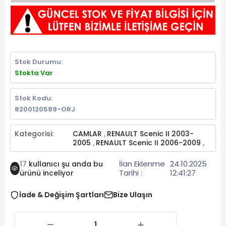
Stok Durumu:
Stokta Var
Stok Kodu:
8200120589-ORJ
Kategorisi:
CAMLAR
RENAULT Scenic II 2003-
,
2005
RENAULT Scenic II 2006-2009
,
,
İlan Eklenme
24.10.2025
17
kullanıcı şu anda bu
Tarihi :
12:41:27
ürünü inceliyor
İade & Değişim Şartları
Bize Ulaşın