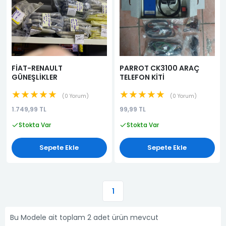
FİAT-RENAULT
PARROT CK3100 ARAÇ
GÜNEŞLİKLER
TELEFON KİTİ
★★★★★
★★★★★
0 Yorum
0 Yorum
1.749,99 TL
99,99 TL
Stokta Var
Stokta Var
Sepete Ekle
Sepete Ekle
1
Bu Modele ait toplam 2 adet ürün mevcut