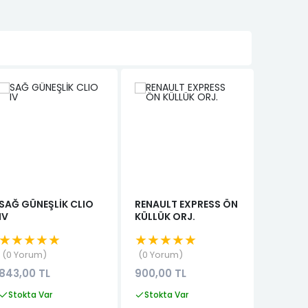
YENI
SAĞ GÜNEŞLİK CLIO
RENAULT EXPRESS ÖN
DACİA 
IV
KÜLLÜK ORJ.
LOGAN
KLİMA 
★★★★★
★★★★★
★★★
(92100
0 Yorum
0 Yorum
0 Yor
843,00 TL
900,00 TL
2.000,
Stokta Var
Stokta Var
Stokta