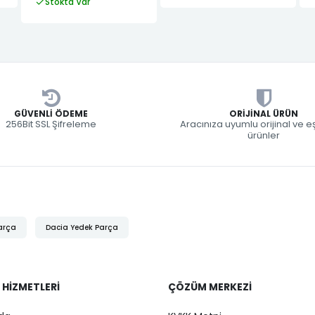
Stokta Var
GÜVENLI ÖDEME
ORIJINAL ÜRÜN
256Bit SSL Şifreleme
Aracınıza uyumlu orijinal ve 
ürünler
arça
Dacia Yedek Parça
 HIZMETLERI
ÇÖZÜM MERKEZI