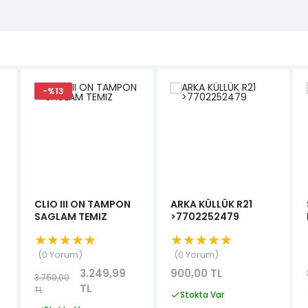
-%13
CLIO III ON TAMPON
ARKA KÜLLÜK R21
SAGLAM TEMIZ
>7702252479
★★★★★
★★★★★
0 Yorum
0 Yorum
3.249,99
900,00 TL
3.750,00
TL
TL
Stokta Var