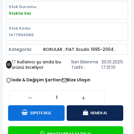
Stok Durumu:
Stokta Var
Stok Kodu:
1477993080
Kategorisi:
BORULAR
FIAT Scudo 1995-2004
,
,
İlan Eklenme
20.01.2025
17
kullanıcı şu anda bu
Tarihi :
17:21:10
ürünü inceliyor
İade & Değişim Şartları
Bize Ulaşın
SEPETE EKLE
HEMEN AL
WHATSAPP İLE SATIN AL