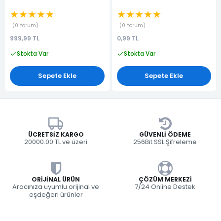
★★★★★
★★★★★
0 Yorum
0 Yorum
999,99 TL
0,99 TL
Stokta Var
Stokta Var
Sepete Ekle
Sepete Ekle
ÜCRETSIZ KARGO
GÜVENLI ÖDEME
20000.00 TL ve üzeri
256Bit SSL Şifreleme
ORIJINAL ÜRÜN
ÇÖZÜM MERKEZI
Aracınıza uyumlu orijinal ve
7/24 Online Destek
eşdeğeri ürünler