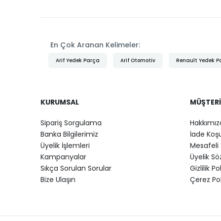
En Çok Aranan Kelimeler:
Arif Yedek Parça
Arif Otomotiv
Renault Yedek P
KURUMSAL
MÜŞTERI
Sipariş Sorgulama
Hakkımız
Banka Bilgilerimiz
İade Koşu
Üyelik İşlemleri
Mesafeli 
Kampanyalar
Üyelik S
Sıkça Sorulan Sorular
Gizlilik Po
Bize Ulaşın
Çerez Pol