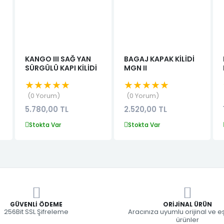
KANGO III SAĞ YAN
BAGAJ KAPAK KİLİDİ
SÜRGÜLÜ KAPI KİLİDİ
MGN II
★★★★★
★★★★★
0 Yorum
0 Yorum
5.780,00 TL
2.520,00 TL
Stokta Var
Stokta Var
GÜVENLI ÖDEME
ORIJINAL ÜRÜN
256Bit SSL Şifreleme
Aracınıza uyumlu orijinal ve 
ürünler