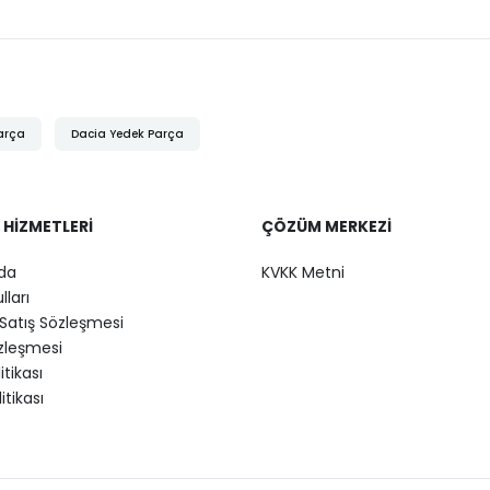
arça
Dacia Yedek Parça
 HIZMETLERI
ÇÖZÜM MERKEZI
da
KVKK Metni
lları
Satış Sözleşmesi
özleşmesi
litikası
itikası