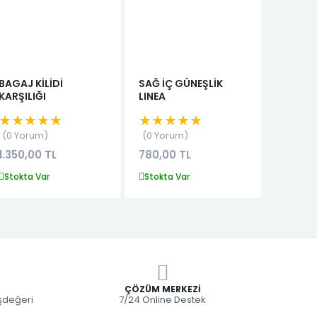
BAGAJ KİLİDİ
SAĞ İÇ GÜNEŞLİK
ARKA F
KARŞILIĞI
LINEA
BAŞLIĞ
★★★★★
★★★★★
★★★
0 Yorum
0 Yorum
0 Yor
1.350,00 TL
780,00 TL
750,00
Stokta Var
Stokta Var
Stokta 
ÇÖZÜM MERKEZI
eşdeğeri
7/24 Online Destek