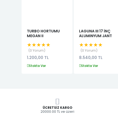
TURBO HORTUMU
LAGUNA III 17 İNÇ
MEGAN II
ALUMINYUM JANT
★★★★★
★★★★★
0 Yorum
0 Yorum
1.200,00 TL
8.540,00 TL
Stokta Var
Stokta Var
ÜCRETSIZ KARGO
20000.00 TL ve üzeri