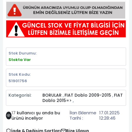
Stok Durumu:
Stokta Var
Stok Kodu:
51901756
Kategorisi:
BORULAR
FIAT Doblo 2009-2015
FIAT
,
,
Doblo 2015=>
,
İlan Eklenme
17.01.2025
17
kullanıcı şu anda bu
Tarihi :
12:28:46
ürünü inceliyor
İade & Değişim Şartları
Bize Ulaşın