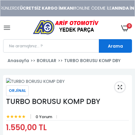
xeneme
RÜNLERDE
ÜCRETSİZ KARGO İMKANI!
ONLİNE ÖDEME İLE
ANINDA İNDİ
xonusu
veren
sitolar
0
Arama
Anasayfa
BORULAR
TURBO BORUSU KOMP DBY
ORJİNAL
TURBO BORUSU KOMP DBY
★★★★★
0 Yorum
1.550,00 TL