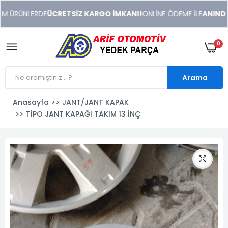
xeneme
 ÜRÜNLERDE
ÜCRETSİZ KARGO İMKANI!
ONLİNE ÖDEME İLE
ANINDA İ
xonusu
veren
sitolar
0
Arama
Anasayfa
JANT/JANT KAPAK
TİPO JANT KAPAĞI TAKIM 13 İNÇ