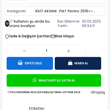
Kategorisi:
KİLİT AKSANI
FIAT Fiorino 2016=>
,
,
İlan Eklenme
30.05.2025
17
kullanıcı şu anda bu
Tarihi :
09:34:11
ürünü inceliyor
İade & Değişim Şartları
Bize Ulaşın
SEPETE EKLE
HEMEN AL
WHATSAPP İLE SATIN AL
Paylaş
FAVORILERIME EKLE
KARŞILAŞTIRMA LISTEME EKLE
Etiketler: