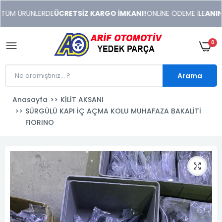
xeneme
TÜM ÜRÜNLERDE
ÜCRETSİZ KARGO İMKANI!
ONLİNE ÖDEME İLE
ANINDA
xonusu
veren
sitolar
0
Arama
Anasayfa
KİLİT AKSANI
SÜRGÜLÜ KAPI İÇ AÇMA KOLU MUHAFAZA BAKALİTİ
FIORINO