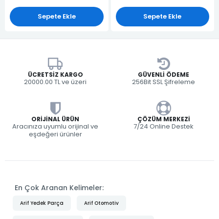
Sepete Ekle
Sepete Ekle
ÜCRETSIZ KARGO
GÜVENLI ÖDEME
20000.00 TL ve üzeri
256Bit SSL Şifreleme
ORIJINAL ÜRÜN
ÇÖZÜM MERKEZI
Aracınıza uyumlu orijinal ve
7/24 Online Destek
eşdeğeri ürünler
En Çok Aranan Kelimeler:
Arif Yedek Parça
Arif Otomotiv