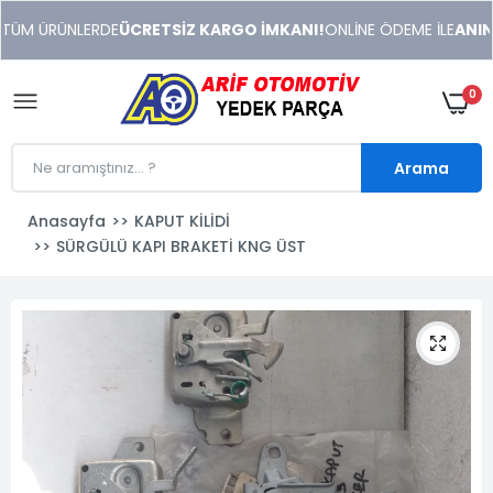
xeneme
TÜM ÜRÜNLERDE
ÜCRETSİZ KARGO İMKANI!
ONLİNE ÖDEME İLE
ANINDA
xonusu
veren
sitolar
0
Arama
Anasayfa
KAPUT KİLİDİ
SÜRGÜLÜ KAPI BRAKETİ KNG ÜST