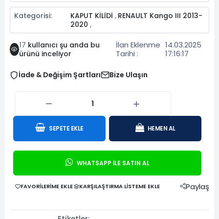
Kategorisi:
KAPUT KİLİDİ
RENAULT Kango III 2013-
,
2020
,
İlan Eklenme
14.03.2025
17
kullanıcı şu anda bu
Tarihi :
17:16:17
ürünü inceliyor
İade & Değişim Şartları
Bize Ulaşın
SEPETE EKLE
HEMEN AL
WHATSAPP İLE SATIN AL
Paylaş
FAVORILERIME EKLE
KARŞILAŞTIRMA LISTEME EKLE
Etiketler: