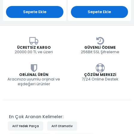
Sepete Ekle
Sepete Ekle
ÜCRETSIZ KARGO
GÜVENLI ÖDEME
20000.00 TL ve üzeri
256Bit SSL Şifreleme
ORIJINAL ÜRÜN
ÇÖZÜM MERKEZI
Aracınıza uyumlu orijinal ve
7/24 Online Destek
eşdeğeri ürünler
En Çok Aranan Kelimeler:
Arif Yedek Parça
Arif Otomotiv