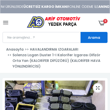
xeneme
M ÜRÜNLERDE
ÜCRETSİZ KARGO İMKANI!
ONLİNE ÖDEME İLE
ANINDA İ
xonusu
veren
sitolar
0
Arama
Anasayfa
HAVALANDIRMA IZGARALARI
Solenza Logan Duster 1-I Kalorifer Izgarası Difizör
Orta Yan (KALORİFER DİFÜZÖRÜ) (KALORİFER HAVA
YÖNLENDİRİCİSİ)