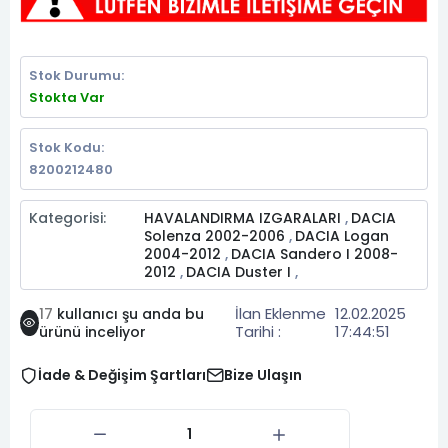
Stok Durumu:
Stokta Var
Stok Kodu:
8200212480
Kategorisi:
HAVALANDIRMA IZGARALARI
DACIA
,
Solenza 2002-2006
DACIA Logan
,
2004-2012
DACIA Sandero I 2008-
,
2012
DACIA Duster I
,
,
İlan Eklenme
12.02.2025
17
kullanıcı şu anda bu
Tarihi :
17:44:51
ürünü inceliyor
İade & Değişim Şartları
Bize Ulaşın