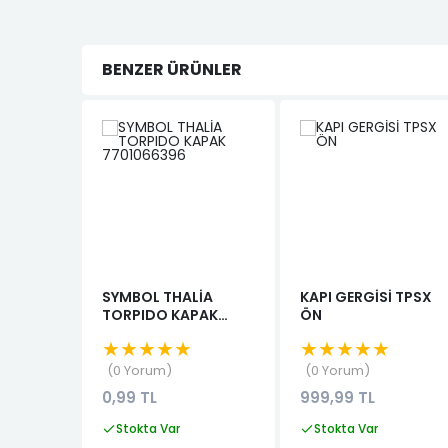
BENZER ÜRÜNLER
SYMBOL THALİA
KAPI GERGİSİ TPSX
TORPIDO KAPAK
ÖN
7701066396
★★★★★
★★★★★
0 Yorum
0 Yorum
0,99 TL
999,99 TL
Stokta Var
Stokta Var