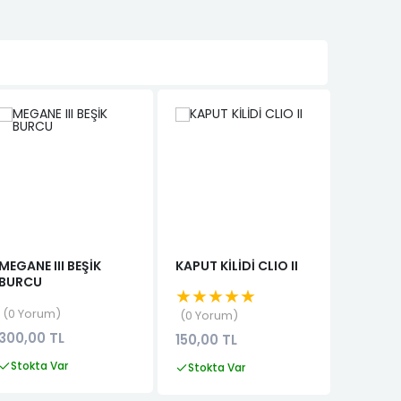
MEGANE III BEŞİK
KAPUT KİLİDİ CLIO II
SCENIC 
BURCU
KAPI KİL
★★★★★
★★★
0 Yorum
0 Yorum
0 Yor
300,00 TL
150,00 TL
2.499,
Stokta Var
Stokta Var
Stokta