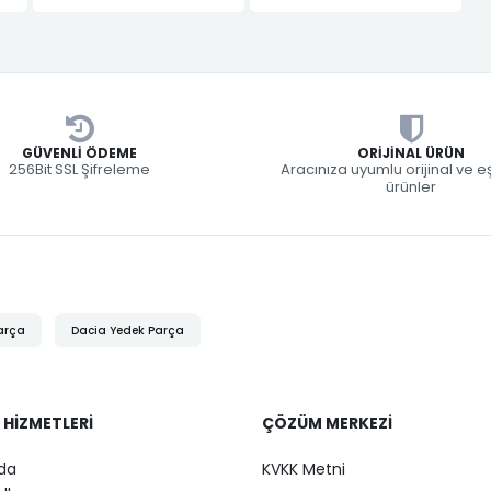
GÜVENLI ÖDEME
ORIJINAL ÜRÜN
256Bit SSL Şifreleme
Aracınıza uyumlu orijinal ve 
ürünler
arça
Dacia Yedek Parça
 HIZMETLERI
ÇÖZÜM MERKEZI
da
KVKK Metni