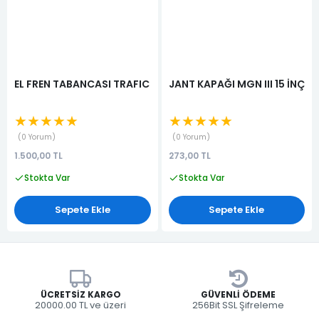
EL FREN TABANCASI TRAFIC
JANT KAPAĞI MGN III 15 İNÇ
★★★★★
★★★★★
0 Yorum
0 Yorum
1.500,00 TL
273,00 TL
Stokta Var
Stokta Var
Sepete Ekle
Sepete Ekle
ÜCRETSIZ KARGO
GÜVENLI ÖDEME
20000.00 TL ve üzeri
256Bit SSL Şifreleme