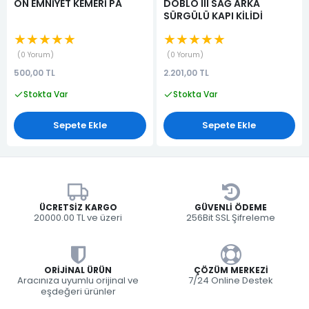
ÖN EMNİYET KEMERİ PA
DOBLO III SAĞ ARKA
SÜRGÜLÜ KAPI KİLİDİ
★★★★★
★★★★★
0 Yorum
0 Yorum
500,00 TL
2.201,00 TL
Stokta Var
Stokta Var
Sepete Ekle
Sepete Ekle
ÜCRETSIZ KARGO
GÜVENLI ÖDEME
20000.00 TL ve üzeri
256Bit SSL Şifreleme
ORIJINAL ÜRÜN
ÇÖZÜM MERKEZI
Aracınıza uyumlu orijinal ve
7/24 Online Destek
eşdeğeri ürünler