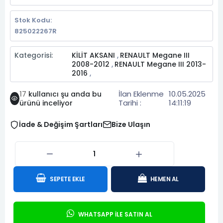
Stok Kodu:
825022267R
Kategorisi:
KİLİT AKSANI
RENAULT Megane III
,
2008-2012
RENAULT Megane III 2013-
,
2016
,
İlan Eklenme
10.05.2025
17
kullanıcı şu anda bu
Tarihi :
14:11:19
ürünü inceliyor
İade & Değişim Şartları
Bize Ulaşın
SEPETE EKLE
HEMEN AL
WHATSAPP İLE SATIN AL