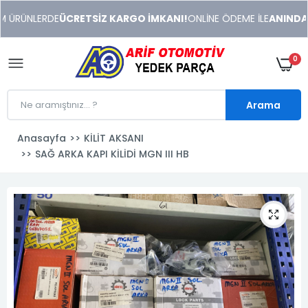
xeneme
 ÜRÜNLERDE
ÜCRETSİZ KARGO İMKANI!
ONLİNE ÖDEME İLE
ANINDA İN
xonusu
veren
sitolar
0
Arama
Anasayfa
KİLİT AKSANI
SAĞ ARKA KAPI KİLİDİ MGN III HB