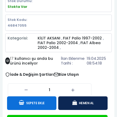
Stok Durumu:
Stokta Var
Stok Kodu:
46847055
Kategorisi:
KİLİT AKSANI
FIAT Palio 1997-2002
,
,
FIAT Palio 2002-2004
FIAT Albea
,
2002-2004
,
İlan Eklenme
19.04.2025
17
kullanıcı şu anda bu
Tarihi :
08:54:18
ürünü inceliyor
İade & Değişim Şartları
Bize Ulaşın
SEPETE EKLE
HEMEN AL