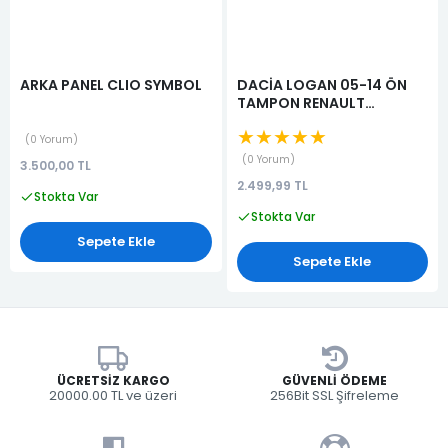
ARKA PANEL CLIO SYMBOL
DACİA LOGAN 05-14 ÖN
TAMPON RENAULT
LOGOLU(8200766454)
★★★★★
0 Yorum
0 Yorum
3.500,00 TL
2.499,99 TL
Stokta Var
Stokta Var
Sepete Ekle
Sepete Ekle
ÜCRETSIZ KARGO
GÜVENLI ÖDEME
20000.00 TL ve üzeri
256Bit SSL Şifreleme