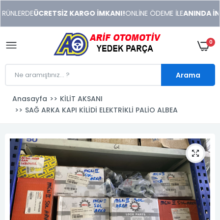
xeneme
RÜNLERDE
ÜCRETSİZ KARGO İMKANI!
ONLİNE ÖDEME İLE
ANINDA İNDİ
xonusu
veren
sitolar
0
Arama
Anasayfa
KİLİT AKSANI
SAĞ ARKA KAPI KİLİDİ ELEKTRİKLİ PALİO ALBEA