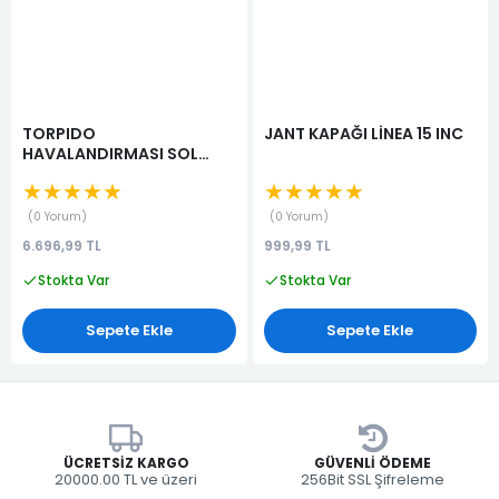
TORPIDO
JANT KAPAĞI LİNEA 15 INC
HAVALANDIRMASI SOL
CLIO (KALORİFER
★★★★★
★★★★★
DİFÜZÖRÜ) (KALORİFER
HAVALANDIRMA IZGARASI)
0 Yorum
0 Yorum
6.696,99 TL
999,99 TL
Stokta Var
Stokta Var
Sepete Ekle
Sepete Ekle
ÜCRETSIZ KARGO
GÜVENLI ÖDEME
20000.00 TL ve üzeri
256Bit SSL Şifreleme