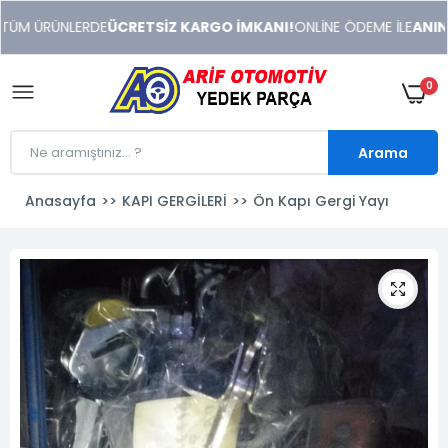
xeneme
ÜM ÜRÜNLERDE
ÜCRETSİZ KARGO İMKANI!
ONLİNE ÖDEME İLE
ANINDA 
xonusu
veren
sitolar
0
Arama
Anasayfa
KAPI GERGİLERİ
Ön Kapı Gergi Yayı