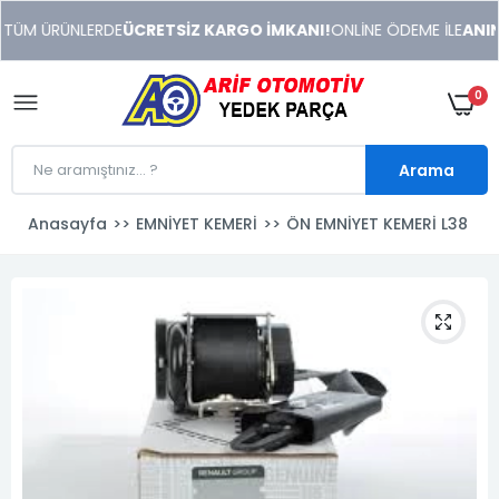
xeneme
 TÜM ÜRÜNLERDE
ÜCRETSİZ KARGO İMKANI!
ONLİNE ÖDEME İLE
ANIND
xonusu
veren
sitolar
0
Arama
Anasayfa
EMNİYET KEMERİ
ÖN EMNİYET KEMERİ L38