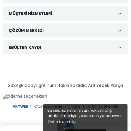
MÜŞTERI HIZMETLERI
ÇÖZÜM MERKEZI
EBÜLTEN KAYDI
2024@ Copyright Tüm Hakkı Saklıdır. Arif Yedek Parça
AKYWEB™
| Otomotiv Yedek Parça e-Ticaret Paketleri ile
Bu site, hizmetlerini sunmak ve trafiği
hazırlanmıştır.
analiz etmek için çerezlerden yararlanıyor.
Daha fazla bilgi
0