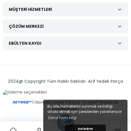
MÜŞTERI HIZMETLERI
ÇÖZÜM MERKEZI
EBÜLTEN KAYDI
2024@ Copyright Tüm Hakkı Saklıdır. Arif Yedek Parça
AKYWEB™
| Otomotiv Yedek Parça e-Ticaret Paketleri ile
Bu site, hizmetlerini sunmak ve trafiği
hazırlanmıştır.
analiz etmek için çerezlerden yararlanıyor.
Daha fazla bilgi
0
Anladım