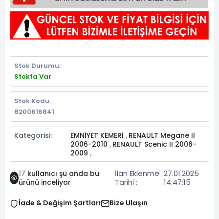
Stok Durumu:
Stokta Var
Stok Kodu:
8200616841
Kategorisi:
EMNİYET KEMERİ
RENAULT Megane II
,
2006-2010
RENAULT Scenic II 2006-
,
2009
,
İlan Eklenme
27.01.2025
17
kullanıcı şu anda bu
Tarihi :
14:47:15
ürünü inceliyor
İade & Değişim Şartları
Bize Ulaşın