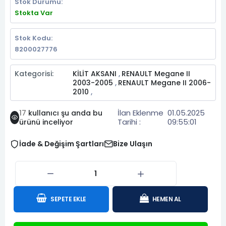
Stok Durumu:
Stokta Var
Stok Kodu:
8200027776
Kategorisi:
KİLİT AKSANI
RENAULT Megane II
,
2003-2005
RENAULT Megane II 2006-
,
2010
,
İlan Eklenme
01.05.2025
17
kullanıcı şu anda bu
Tarihi :
09:55:01
ürünü inceliyor
İade & Değişim Şartları
Bize Ulaşın
SEPETE EKLE
HEMEN AL