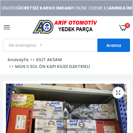
xeneme
ÜNLERDE
ÜCRETSİZ KARGO İMKANI!
ONLİNE ÖDEME İLE
ANINDA İNDİR
xonusu
veren
sitolar
0
Arama
Anasayfa
KİLİT AKSANI
MGN II SOL ÖN KAPI KİLİDİ ELEKTRİKLİ