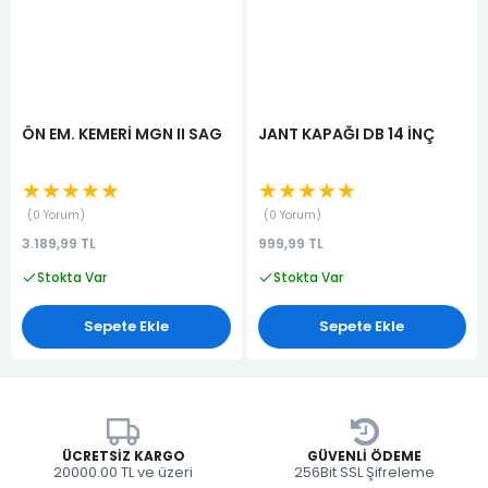
ÖN EM. KEMERİ MGN II SAG
JANT KAPAĞI DB 14 İNÇ
★★★★★
★★★★★
0 Yorum
0 Yorum
3.189,99 TL
999,99 TL
Stokta Var
Stokta Var
Sepete Ekle
Sepete Ekle
ÜCRETSIZ KARGO
GÜVENLI ÖDEME
20000.00 TL ve üzeri
256Bit SSL Şifreleme