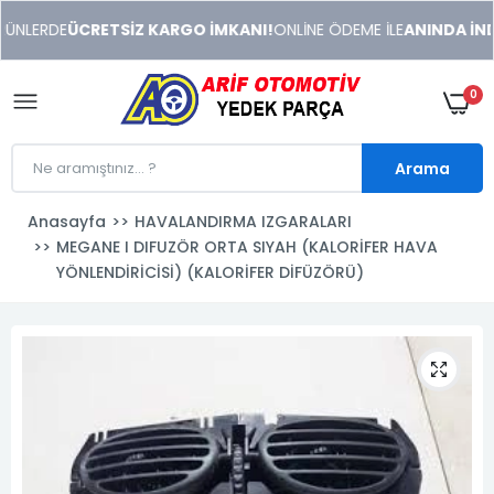
xeneme
ÜNLERDE
ÜCRETSİZ KARGO İMKANI!
ONLİNE ÖDEME İLE
ANINDA İNDİ
xonusu
veren
sitolar
0
Arama
Anasayfa
HAVALANDIRMA IZGARALARI
MEGANE I DIFUZÖR ORTA SIYAH (KALORİFER HAVA
YÖNLENDİRİCİSİ) (KALORİFER DİFÜZÖRÜ)