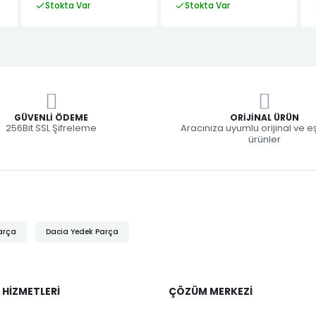
Stokta Var
Stokta Var
GÜVENLI ÖDEME
ORIJINAL ÜRÜN
256Bit SSL Şifreleme
Aracınıza uyumlu orijinal ve 
ürünler
arça
Dacia Yedek Parça
 HIZMETLERI
ÇÖZÜM MERKEZI