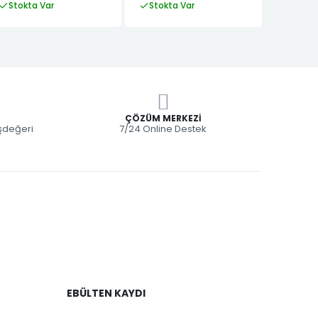
Stokta Var
Stokta Var
Stokta
ÇÖZÜM MERKEZI
eşdeğeri
7/24 Online Destek
EBÜLTEN KAYDI