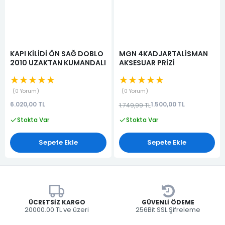
KAPI KİLİDİ ÖN SAĞ DOBLO
MGN 4KADJARTALİSMAN
2010 UZAKTAN KUMANDALI
AKSESUAR PRİZİ
★★★★★
★★★★★
0 Yorum
0 Yorum
6.020,00 TL
1.500,00 TL
1.749,99 TL
Stokta Var
Stokta Var
Sepete Ekle
Sepete Ekle
ÜCRETSIZ KARGO
GÜVENLI ÖDEME
20000.00 TL ve üzeri
256Bit SSL Şifreleme