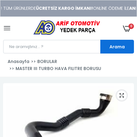
xeneme
! TÜM ÜRÜNLERDE
ÜCRETSİZ KARGO İMKANI!
ONLİNE ÖDEME İLE
ANIN
xonusu
veren
sitolar
0
Arama
Anasayfa
BORULAR
MASTER III TURBO HAVA FILITRE BORUSU