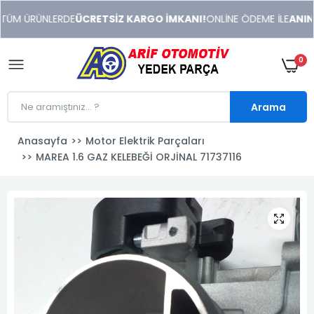
xeneme
TÜM ÜRÜNLERDE
ÜCRETSİZ KARGO İMKANI!
ONLİNE ÖDEME İLE
ANINDA
xonusu
veren
sitolar
0
Arama
Anasayfa
Motor Elektrik Parçaları
MAREA 1.6 GAZ KELEBEĞİ ORJİNAL 71737116