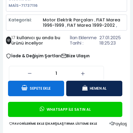
MAİS-71737116
Kategorisi:
Motor Elektrik Parçaları
FIAT Marea
,
1996-1999
FIAT Marea 1999-2002
,
,
İlan Eklenme
27.01.2025
17
kullanıcı şu anda bu
Tarihi :
18:25:23
ürünü inceliyor
İade & Değişim Şartları
Bize Ulaşın
SEPETE EKLE
HEMEN AL
WHATSAPP İLE SATIN AL
Paylaş
FAVORILERIME EKLE
KARŞILAŞTIRMA LISTEME EKLE