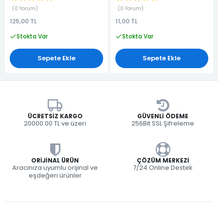
0 Yorum
0 Yorum
125,00 TL
11,00 TL
Stokta Var
Stokta Var
Sepete Ekle
Sepete Ekle
ÜCRETSIZ KARGO
GÜVENLI ÖDEME
20000.00 TL ve üzeri
256Bit SSL Şifreleme
ORIJINAL ÜRÜN
ÇÖZÜM MERKEZI
Aracınıza uyumlu orijinal ve
7/24 Online Destek
eşdeğeri ürünler