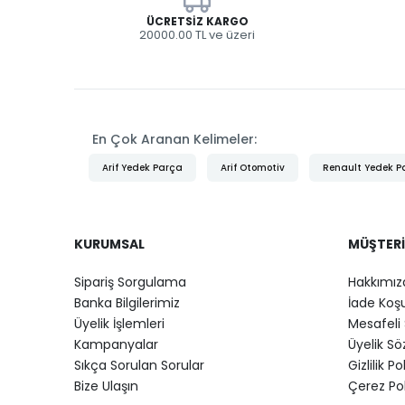
ÜCRETSIZ KARGO
20000.00 TL ve üzeri
En Çok Aranan Kelimeler:
Arif Yedek Parça
Arif Otomotiv
Renault Yedek P
KURUMSAL
MÜŞTERI
Sipariş Sorgulama
Hakkımız
Banka Bilgilerimiz
İade Koşu
Üyelik İşlemleri
Mesafeli 
Kampanyalar
Üyelik S
Sıkça Sorulan Sorular
Gizlilik Po
Bize Ulaşın
Çerez Pol