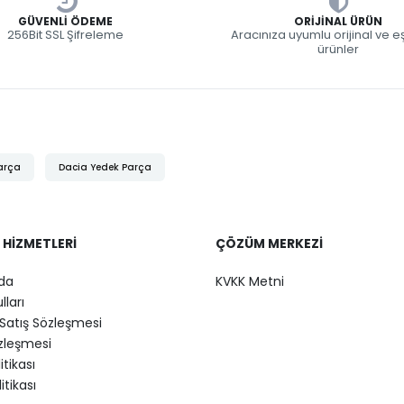
GÜVENLI ÖDEME
ORIJINAL ÜRÜN
256Bit SSL Şifreleme
Aracınıza uyumlu orijinal ve 
ürünler
arça
Dacia Yedek Parça
 HIZMETLERI
ÇÖZÜM MERKEZI
da
KVKK Metni
lları
Satış Sözleşmesi
özleşmesi
litikası
itikası