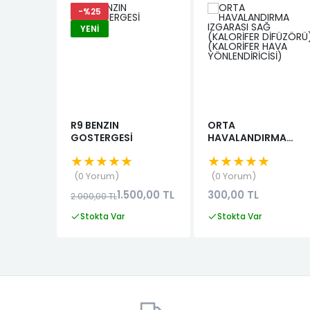
-%25
YENI
R9 BENZIN
ORTA
GOSTERGESİ
HAVALANDIRMA
IZGARASI SAĞ
★★★★★
★★★★★
(KALORİFER
DİFÜZÖRÜ)
0 Yorum
0 Yorum
(KALORİFER HAVA
1.500,00 TL
300,00 TL
2.000,00 TL
YÖNLENDİRİCİSİ)
Stokta Var
Stokta Var