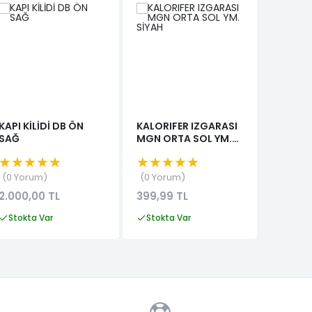
KAPI KİLİDİ DB ÖN
KALORIFER IZGARASI
DIŞ KA
SAĞ
MGN ORTA SOL YM.
SOL LIN
SİYAH
★★★★★
★★★★★
★★★
0 Yorum
0 Yorum
0 Yor
2.000,00 TL
399,99 TL
1.820,0
Stokta Var
Stokta Var
Stokta