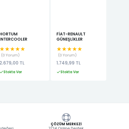
HORTUM
FİAT-RENAULT
Logan 1
INTERCOOLER
GÜNEŞLİKLER
Hortu
★★★★★
★★★★★
★★★
0 Yorum
0 Yorum
0 Yor
2.679,00 TL
1.749,99 TL
3.249,
Stokta Var
Stokta Var
Stokta
ÇÖZÜM MERKEZI
eşdeğeri
7/24 Online Destek