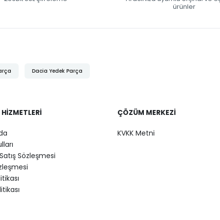
ürünler
arça
Dacia Yedek Parça
 HIZMETLERI
ÇÖZÜM MERKEZI
da
KVKK Metni
lları
Satış Sözleşmesi
özleşmesi
litikası
itikası