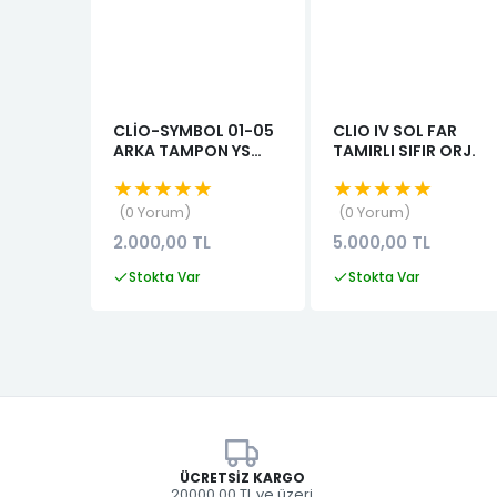
CLİO-SYMBOL 01-05
CLIO IV SOL FAR
ARKA TAMPON YS
TAMIRLI SIFIR ORJ.
7701474472 HASARLI
★★★★★
★★★★★
0 Yorum
0 Yorum
2.000,00 TL
5.000,00 TL
Stokta Var
Stokta Var
ÜCRETSIZ KARGO
20000.00 TL ve üzeri