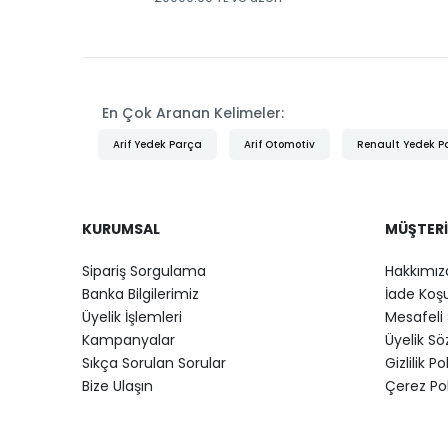
En Çok Aranan Kelimeler:
Arif Yedek Parça
Arif Otomotiv
Renault Yedek P
KURUMSAL
MÜŞTERI
Sipariş Sorgulama
Hakkımız
Banka Bilgilerimiz
İade Koşu
Üyelik İşlemleri
Mesafeli 
Kampanyalar
Üyelik S
Sıkça Sorulan Sorular
Gizlilik Po
Bize Ulaşın
Çerez Pol