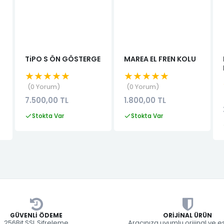
TiPO S ÖN GÖSTERGE
MAREA EL FREN KOLU
★★★★★
★★★★★
0 Yorum
0 Yorum
7.500,00 TL
1.800,00 TL
Stokta Var
Stokta Var
GÜVENLI ÖDEME
ORIJINAL ÜRÜN
256Bit SSL Şifreleme
Aracınıza uyumlu orijinal ve 