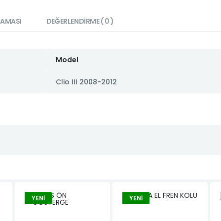
LAMASI
DEĞERLENDIRME ( 0 )
Model
Clio III 2008-2012
YENI
YENI