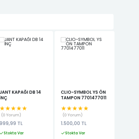
JANT KAPAĞI DB 14
CLIO-SYMBOL YS ÖN
LGN 15
İNÇ
TAMPON 7701477011
★★★
★★★★★
★★★★★
0 Yor
0 Yorum
0 Yorum
4.251,0
999,99 TL
1.500,00 TL
Stokta
Stokta Var
Stokta Var