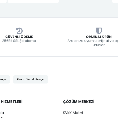
GÜVENLI ÖDEME
ORIJINAL ÜRÜN
256Bit SSL Şifreleme
Aracınıza uyumlu orijinal ve 
ürünler
arça
Dacia Yedek Parça
 HIZMETLERI
ÇÖZÜM MERKEZI
da
KVKK Metni