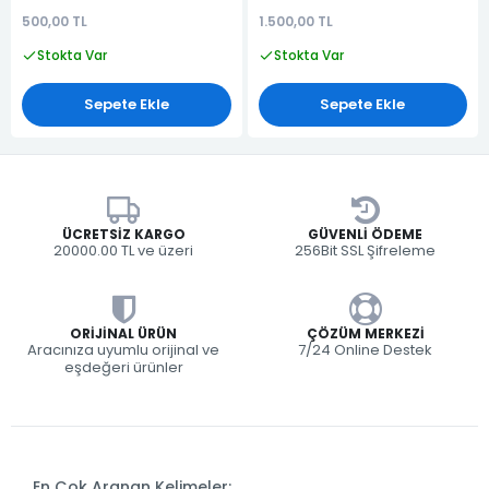
500,00 TL
1.500,00 TL
Stokta Var
Stokta Var
Sepete Ekle
Sepete Ekle
ÜCRETSIZ KARGO
GÜVENLI ÖDEME
20000.00 TL ve üzeri
256Bit SSL Şifreleme
ORIJINAL ÜRÜN
ÇÖZÜM MERKEZI
Aracınıza uyumlu orijinal ve
7/24 Online Destek
eşdeğeri ürünler
En Çok Aranan Kelimeler: