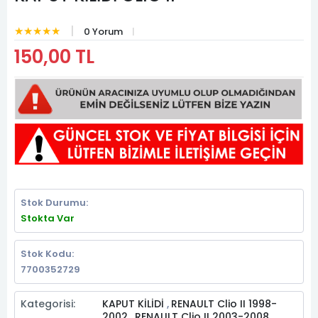
★★★★★
0 Yorum
150,00 TL
Stok Durumu:
Stokta Var
Stok Kodu:
7700352729
Kategorisi:
KAPUT KİLİDİ
RENAULT Clio II 1998-
,
2002
RENAULT Clio II 2003-2008
,
,