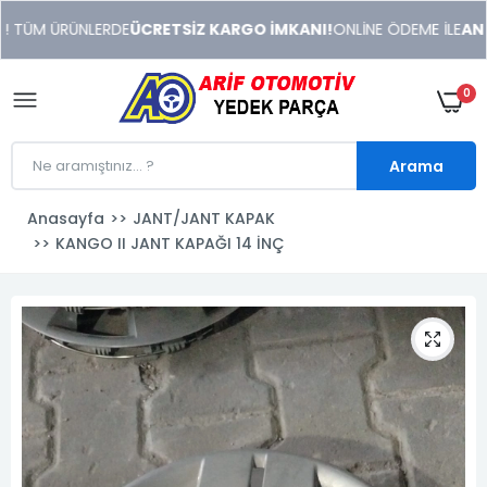
xeneme
 TÜM ÜRÜNLERDE
ÜCRETSİZ KARGO İMKANI!
ONLİNE ÖDEME İLE
ANIND
xonusu
veren
sitolar
0
Arama
Anasayfa
JANT/JANT KAPAK
KANGO II JANT KAPAĞI 14 İNÇ