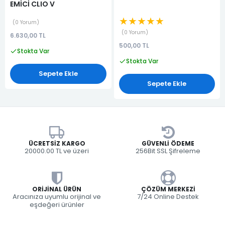
EMİCİ CLIO V
★★★★★
0 Yorum
0 Yorum
6.630,00 TL
500,00 TL
Stokta Var
Stokta Var
Sepete Ekle
Sepete Ekle
ÜCRETSIZ KARGO
GÜVENLI ÖDEME
20000.00 TL ve üzeri
256Bit SSL Şifreleme
ORIJINAL ÜRÜN
ÇÖZÜM MERKEZI
Aracınıza uyumlu orijinal ve
7/24 Online Destek
eşdeğeri ürünler