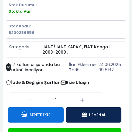
Stok Durumu:
Stokta Var
Stok Kodu:
8200286556
Kategorisi:
JANT/JANT KAPAK
FIAT Kango II
,
2003-2008
,
İlan Eklenme
24.06.2025
17
kullanıcı şu anda bu
Tarihi :
09:51:12
ürünü inceliyor
İade & Değişim Şartları
Bize Ulaşın
SEPETE EKLE
HEMEN AL