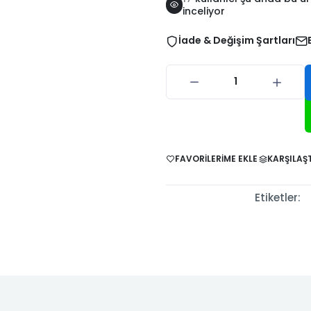
-2024
2006
2010
inceliyor
İade & Değişim Şartları
 1997-
Stilo 2001-
Stilo 2003-
Strada 1999-
Strada 20
002
2003
2007
2005
2011
nic I
Scenic I
Scenic II
Scenic II
Scenic II
-1998
1999-2002
2003-2005
2006-2009
2009-20
FAVORILERIME EKLE
KARŞILAŞT
II 2002-
Trafic II
Trafic III 2013-
Twingo 1993-
Twingo 19
007
2008-2012
2024
1997
1999
Etiketler: