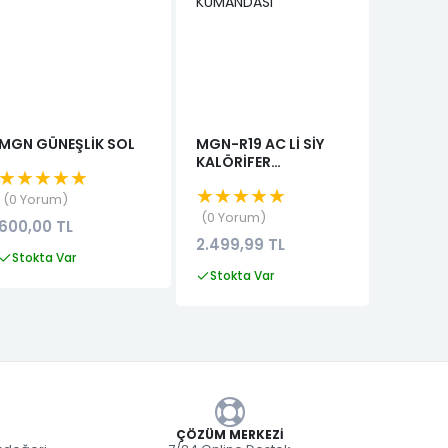
MGN GÜNEŞLİK SOL
MGN-R19 AC Lİ SİY
DOBLO 
KALÖRİFER
CAM M
★★★★★
KUMANDASI
★★★★★
★★★
0 Yorum
0 Yorum
0 Yor
600,00 TL
2.499,99 TL
1.110,99
Stokta Var
Stokta Var
Stokta
ÇÖZÜM MERKEZI