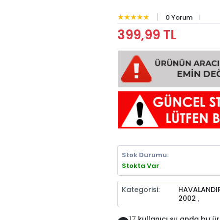
Epace
★★★★★
0 Yorum
 2000-
Doblo 2006-
Doblo 2009-
Ducato 19
er III
Express 1990-
Doblo 2015=>
Fluence 2
Solenz
399,99 TL
005
2009
2015
2002
dero
Express
24=>
1998
2012
Sandero
Sandero
Sandero
2002-20
pway
Combi
Stepway
Stepway
Stepway
-2012
2020=>
2013-2016
2017-2022
2023=>
Freemont
o 2007-
Fiorino
Grande Punto
Grande Pu
016
2016=>
2005-2008
2008-20
go IV
Koleos I
Koleos II
Koleos II
Laguna 
20=>
2008-2015
2016-2020
2021=>
1994-19
tipla
Palio 1997-
Palio 2002-
Palio 2004-
Panda 20
2002
2004
2012
2009
Stok Durumu:
er II
Master IV
Megane E-
Megane 
Master III
Stokta Var
-2010
2020=>
Tech 2024=>
1995-19
2010-2020
Kategorisi:
HAVALANDI
R11
R1
 1997-
Punto 1999-
Punto 2003-
Punto 2012-
Punto 201
2002
,
999
2003
2010
2017
ne IV
Modus 2004-
Modus 2006-
17
kullanıcı şu anda bu ü