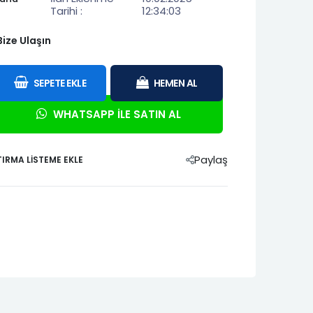
1995-2001
Tarihi :
12:34:03
Tipo
Tempra
Bize Ulaşın
05-
Strada 2011-
2014
I
Scenic III
SEPETE EKLE
HEMEN AL
Symbol Joy
Symbol Joy
12
2013-2015
2012-2015
2016-2020
WHATSAPP İLE SATIN AL
Paylaş
IRMA LISTEME EKLE
98-
Twingo 1999-
Twingo 2001-
Twingo II
2001
2002
2007-2014