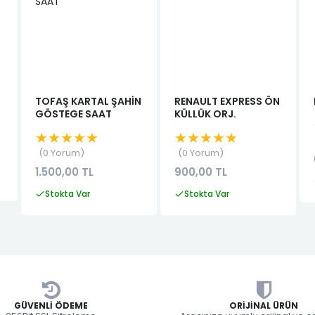
TOFAŞ KARTAL ŞAHİN
RENAULT EXPRESS ÖN
GÖSTEGE SAAT
KÜLLÜK ORJ.
★★★★★
★★★★★
0 Yorum
0 Yorum
1.500,00 TL
900,00 TL
Stokta Var
Stokta Var
GÜVENLI ÖDEME
ORIJINAL ÜRÜN