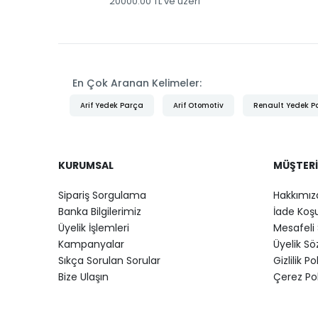
20000.00 TL ve üzeri
En Çok Aranan Kelimeler:
Arif Yedek Parça
Arif Otomotiv
Renault Yedek P
KURUMSAL
MÜŞTERI
Sipariş Sorgulama
Hakkımız
Banka Bilgilerimiz
İade Koşu
Üyelik İşlemleri
Mesafeli 
Kampanyalar
Üyelik S
Sıkça Sorulan Sorular
Gizlilik Po
Bize Ulaşın
Çerez Pol