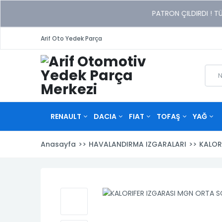
xeneme
PATRON ÇILDIRDI ! TÜM ÜRÜNL
xonusu
veren
Arif Oto Yedek Parça
sitolar
RENAULT
DACIA
FIAT
TOFAŞ
YAĞ
Anasayfa
HAVALANDIRMA IZGARALARI
KALOR
500
BOTOGEN
Doğan
CASTROL
Kartal
Murat 124
Duster I
DELPHİ
EURO
Mura
Dust
Dokker 2012-
Alaskan
Dokker 2018=>
500L 2012-
Austral
500L 2017=>
Captur I
Cap
2016=>
2017
2022=>
2017
2013-2015
2016
SHELL
OTO BAKIM
ROWE
TO