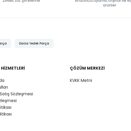
256Bit SSL Şifreleme
Aracınıza uyumlu orijinal ve 
ürünler
arça
Dacia Yedek Parça
 HIZMETLERI
ÇÖZÜM MERKEZI
da
KVKK Metni
lları
Satış Sözleşmesi
özleşmesi
litikası
itikası