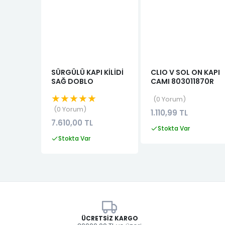
SÜRGÜLÜ KAPI KİLİDİ
CLIO V SOL ON KAPI
SAĞ DOBLO
CAMI 803011870R
★★★★★
0 Yorum
0 Yorum
1.110,99 TL
7.610,00 TL
Stokta Var
Stokta Var
ÜCRETSIZ KARGO