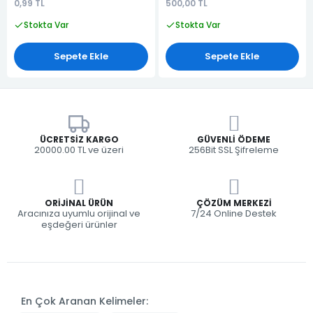
0,99 TL
500,00 TL
Stokta Var
Stokta Var
Sepete Ekle
Sepete Ekle
ÜCRETSIZ KARGO
GÜVENLI ÖDEME
20000.00 TL ve üzeri
256Bit SSL Şifreleme
ORIJINAL ÜRÜN
ÇÖZÜM MERKEZI
Aracınıza uyumlu orijinal ve
7/24 Online Destek
eşdeğeri ürünler
En Çok Aranan Kelimeler: