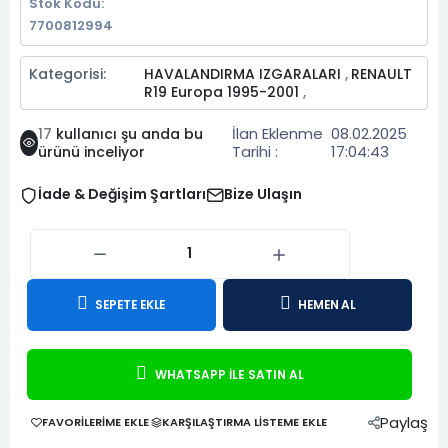
Stok Kodu:
7700812994
Kategorisi:
HAVALANDIRMA IZGARALARI
RENAULT
,
R19 Europa 1995-2001
,
İlan Eklenme
08.02.2025
17
kullanıcı şu anda bu
Tarihi :
17:04:43
ürünü inceliyor
İade & Değişim Şartları
Bize Ulaşın
SEPETE EKLE
HEMEN AL
WHATSAPP İLE SATIN AL
Paylaş
FAVORILERIME EKLE
KARŞILAŞTIRMA LISTEME EKLE