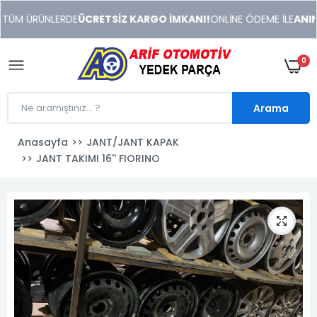
xeneme
 TÜM ÜRÜNLERDE
ÜCRETSİZ KARGO İMKANI!
ONLİNE ÖDEME İLE
ANIND
xonusu
veren
sitolar
0
Arama
Anasayfa
JANT/JANT KAPAK
JANT TAKIMI 16'' FIORINO