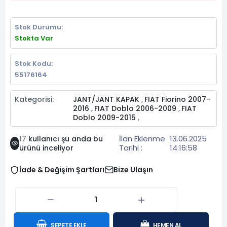
Stok Durumu:
Stokta Var
Stok Kodu:
55176164
Kategorisi:
JANT/JANT KAPAK
FIAT Fiorino 2007-
,
2016
FIAT Doblo 2006-2009
FIAT
,
,
Doblo 2009-2015
,
İlan Eklenme
13.06.2025
17
kullanıcı şu anda bu
Tarihi :
14:16:58
ürünü inceliyor
İade & Değişim Şartları
Bize Ulaşın
SEPETE EKLE
HEMEN AL