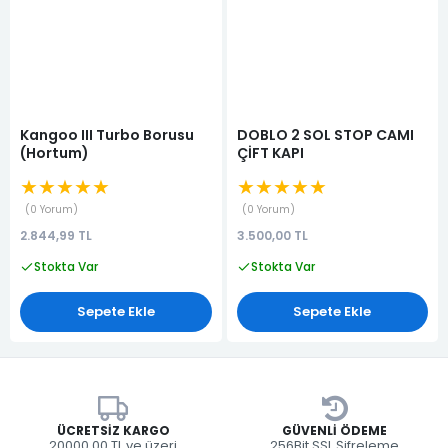
Kangoo III Turbo Borusu
DOBLO 2 SOL STOP CAMI
(Hortum)
ÇİFT KAPI
★★★★★
★★★★★
0 Yorum
0 Yorum
2.844,99 TL
3.500,00 TL
Stokta Var
Stokta Var
Sepete Ekle
Sepete Ekle
ÜCRETSIZ KARGO
GÜVENLI ÖDEME
20000.00 TL ve üzeri
256Bit SSL Şifreleme