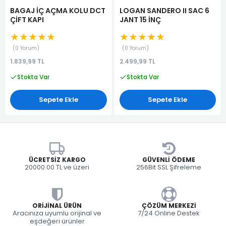
BAGAJ İÇ AÇMA KOLU DCT
LOGAN SANDERO II SAC 6
ÇİFT KAPI
JANT 15 İNÇ
★★★★★
★★★★★
0 Yorum
0 Yorum
1.839,99 TL
2.499,99 TL
Stokta Var
Stokta Var
Sepete Ekle
Sepete Ekle
ÜCRETSIZ KARGO
GÜVENLI ÖDEME
20000.00 TL ve üzeri
256Bit SSL Şifreleme
ORIJINAL ÜRÜN
ÇÖZÜM MERKEZI
Aracınıza uyumlu orijinal ve
7/24 Online Destek
eşdeğeri ürünler