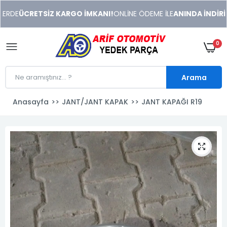
xeneme
RDE
ÜCRETSİZ KARGO İMKANI!
ONLİNE ÖDEME İLE
ANINDA İNDİRİM 
xonusu
veren
sitolar
0
Arama
Anasayfa
JANT/JANT KAPAK
JANT KAPAĞI R19