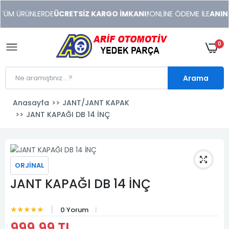
xeneme
TÜM ÜRÜNLERDE
ÜCRETSİZ KARGO İMKANI!
ONLİNE ÖDEME İLE
ANINDA
xonusu
veren
sitolar
0
Arama
Anasayfa
JANT/JANT KAPAK
JANT KAPAĞI DB 14 İNÇ
ORJİNAL
JANT KAPAĞI DB 14 İNÇ
★★★★★
0 Yorum
999,99 TL